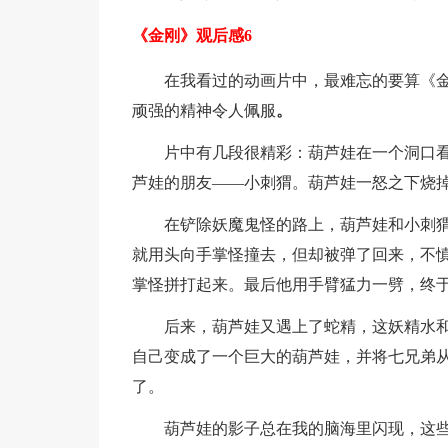
《金刚》观后感6
在我看过的动画片中，最难忘的要算《
顽强的精神令人佩服
。
片中有几段很精彩：葫芦娃在一个洞口
芦娃的朋友——小刺猬。葫芦娃一怒之下烧
在铲除妖魔鬼怪的路上，葫芦娃和小刺
就用头向手掌怪撞去，但却被弹了回来，不
掌怪拼打起来。最后他用手臂猛力一劈，终
后来，葫芦娃又遇上了蛇精，这妖精水
自己变成了一个巨大的葫芦娃，并将七兄弟
了。
葫芦娃的影子总在我的脑海里闪现，这