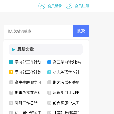
会员登录
会员注册
最新文章
学习部工作计划
高三学习计划(精
1
2
学习部工作计划
少儿英语学习计
15篇
3
选15篇)
4
高中生寒假学习
期末考试有关的
合集15篇
5
划
6
期末考试前总动
寒假学习计划书
计划
7
演讲稿
8
科研工作总结
前台客服个人工
员演讲稿
9
10
幼儿园中班的工
【荐】教师辞职
11
作计划
12