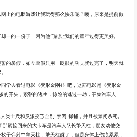
么网上的电脑游戏让我玩得那么快乐呢？噢，原来是提前做
。
可却一的一份子，因为他们能让我们的童年过得更美好。
短暂的暑假，如今暑假只用一眨眼的功夫就过完了，明天就
感。
少同学去看过电影《变形金刚4》吧，这部电影是《变形金
惨的开头，紧张的逃生，惊险的逃过一劫，召集汽车人
群人类士兵和反派变形金刚“禁闭”抓捕，并且被禁闭杀死。
了那辆捡回来的大卡车是汽车人队长擎天柱，朋友劝他交
一枚子弹射中擎天柱，擎天柱醒了，但是身体上伤痕累累，