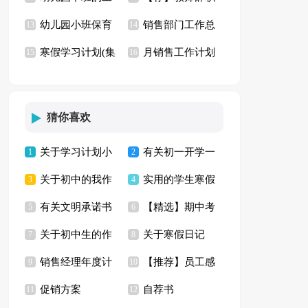
幼儿园小班保育
销售部门工作总
作总结
13
信
14
寒假学习计划(集
月销售工作计划
员工作总结
15
结15篇
16
合15篇)
(15篇)
猜你喜欢
关于学习计划小
有关初一开学一
1
2
关于初中的我作
实用的学生寒假
学模板七篇
3
天作文集合六篇
4
有关文明承诺书
【精选】期中考
文600字集锦五篇
5
学习计划3篇
6
关于初中生的作
关于寒假日记
范文合集六篇
7
试作文4篇
8
销售经理年度计
【推荐】员工感
文600字汇编十篇
9
【荐】
10
促销方案
自荐书
划范文四篇
11
谢信范文集合十篇
12