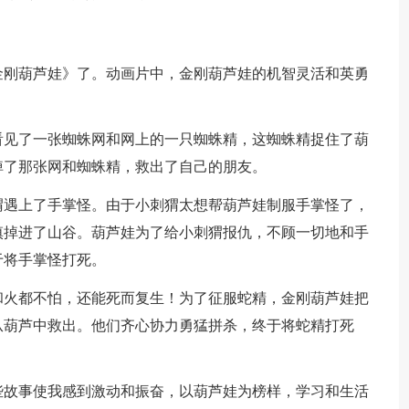
金刚葫芦娃》了。动画片中，金刚葫芦娃的机智灵活和英勇
看见了一张蜘蛛网和网上的一只蜘蛛精，这蜘蛛精捉住了葫
掉了那张网和蜘蛛精，救出了自己的朋友。
猬遇上了手掌怪。由于小刺猬太想帮葫芦娃制服手掌怪了，
慎掉进了山谷。葫芦娃为了给小刺猬报仇，不顾一切地和手
于将手掌怪打死。
和火都不怕，还能死而复生！为了征服蛇精，金刚葫芦娃把
从葫芦中救出。他们齐心协力勇猛拼杀，终于将蛇精打死
些故事使我感到激动和振奋，以葫芦娃为榜样，学习和生活