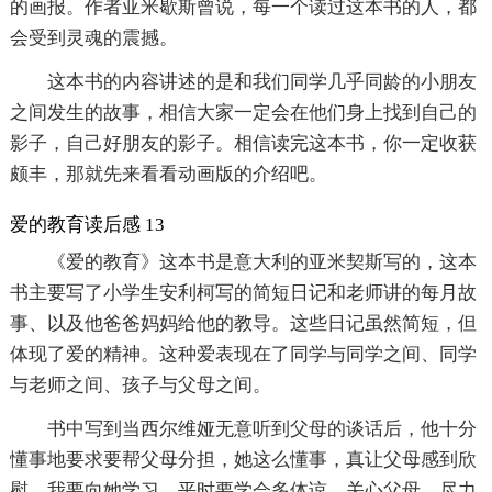
的画报。作者亚米歇斯曾说，每一个读过这本书的人，都
会受到灵魂的震撼。
这本书的内容讲述的是和我们同学几乎同龄的小朋友
之间发生的故事，相信大家一定会在他们身上找到自己的
影子，自己好朋友的影子。相信读完这本书，你一定收获
颇丰，那就先来看看动画版的介绍吧。
爱的教育读后感 13
《爱的教育》这本书是意大利的亚米契斯写的，这本
书主要写了小学生安利柯写的简短日记和老师讲的每月故
事、以及他爸爸妈妈给他的教导。这些日记虽然简短，但
体现了爱的精神。这种爱表现在了同学与同学之间、同学
与老师之间、孩子与父母之间。
书中写到当西尔维娅无意听到父母的谈话后，他十分
懂事地要求要帮父母分担，她这么懂事，真让父母感到欣
慰。我要向她学习，平时要学会多体谅、关心父母，尽力