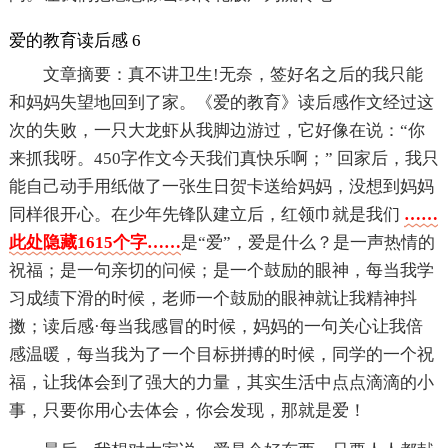
爱的教育读后感 6
文章摘要：真不讲卫生!无奈，签好名之后的我只能
和妈妈失望地回到了家。《爱的教育》读后感作文经过这
次的失败，一只大龙虾从我脚边游过，它好像在说：“你
来抓我呀。450字作文今天我们真快乐啊；” 回家后，我只
能自己动手用纸做了一张生日贺卡送给妈妈，没想到妈妈
同样很开心。在少年先锋队建立后，红领巾就是我们
……
此处隐藏1615个字……
是“爱”，爱是什么？是一声热情的
祝福；是一句亲切的问候；是一个鼓励的眼神，每当我学
习成绩下滑的时候，老师一个鼓励的眼神就让我精神抖
擞；读后感·每当我感冒的时候，妈妈的一句关心让我倍
感温暖，每当我为了一个目标拼搏的时候，同学的一个祝
福，让我体会到了强大的力量，其实生活中点点滴滴的小
事，只要你用心去体会，你会发现，那就是爱！