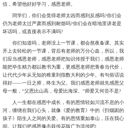
信，希望他好好学习，感恩老师。
同学们，你们会觉得老师太凶而感到反感吗?你们会
仍为老师太过严肃而感到耐烦吗?你们会在暗地里讲老是
坏话吗，或直接表示不满吗?
你们知道吗，老师没上一节课，都会熬夜备课。其实
开上去轻松的一节课，背后有老师的万分心血，所以，我
们应当感恩老师，感恩老师把知识传授于我们，感恩老师
能把毕生精力都以教书为重，更感恩老师把青春当代价，
让代代少年从无知的稚童到指数大利的少年。有句俗话说
得好——一日之师，终生为父。我们感恩老师就先感恩父
母一般，“父恩比山高，母爱比海深。”师爱又何尝不是?
人一生都在感恩中成长，有的恩情轻如川流不息的小
河，缠绕在我们心头，就像《爱的教育》中的《扫烟囱的
孩子》陌生人之间的关爱。有的恩情重如泰山，压在我心
间。让我们把感恩像击鼓传花版广为流传吧!