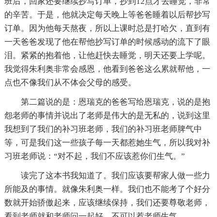
班后，回家还要继续抄写订单，抄到12点才去睡觉，非常
的辛苦。于是，他就决定每天晚上等爸爸睡着以后帮抄写
订单。因为他每天熬夜，所以上课时总是打哈欠，直到有
一天爸爸发现了他在帮他抄写订单的时候感动的流下了眼
泪。紧紧的抱着他，让他赶快去睡觉，明天还要上学呢。
我觉得朱利奥非常会感恩，他看到爸爸这么累就帮他，一
点也不像我们从不体会父母的感受。
第二篇说的是：恩瑞克的爸爸写给恩瑞克，说的是抱
怨老师的事情并说出了老师是伟大的是无私的，说到这里
我想到了我们的补习班老师，我们的补习班老师脾气中
等，可是我们这一些孩子每一天都惹她生气，所以我对补
习班老师说：“对不起，我们不应该惹你们生气。”
读完了这本书我知道了。我们应该要帮家人做一些力
所能及的事情。就像朱利奥一样。我们也不能考了个好分
数就开始骄傲起来，应该继续保持，我们还要尊敬老师，
看到老师就和老师问一起好。不可以惹老师生气。