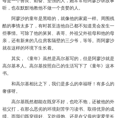
母是一个善良、勤奋、坚强的人，她常常给阿廖沙讲故事
听，也在默默地教他不做一个贪婪的人。
阿廖沙的童年是黑暗的，就像他的家庭一样。周围残
酷的事情太多了，有时甚至连他自己都不知道竟会发生一
些事情。可除了他的舅舅、表哥、外祖父外祖母和他的母
亲，还有新来的几位房客隔壁的三少爷，等等。而阿廖沙
就在这样的环境下生长着。
其实，《童年》虽然是高尔基写的，但是阿廖沙就是
高尔基本人。高尔基按照自己的生活写下了《童年》这本
书。
和高尔基相比之下，我们是多么的幸福呀！有多么的
奢侈呀。
高尔基既然都能在既穿不好，也吃不饱，还被他的外
祖父打，在那么恶劣的环境刻苦学习读书、取得优异的成
绩。而我们既穿得好、又吃得饱、还是在父母的宠爱里长