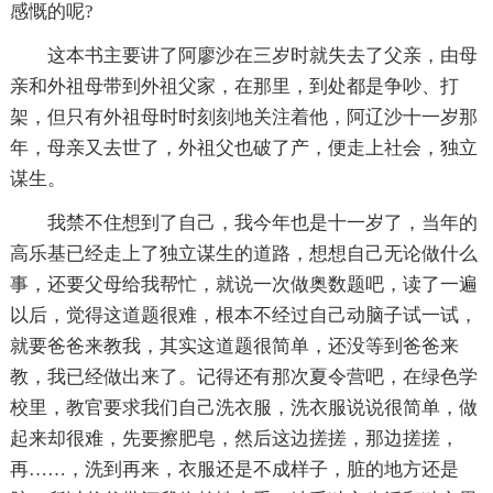
感慨的呢?
这本书主要讲了阿廖沙在三岁时就失去了父亲，由母
亲和外祖母带到外祖父家，在那里，到处都是争吵、打
架，但只有外祖母时时刻刻地关注着他，阿辽沙十一岁那
年，母亲又去世了，外祖父也破了产，便走上社会，独立
谋生。
我禁不住想到了自己，我今年也是十一岁了，当年的
高乐基已经走上了独立谋生的道路，想想自己无论做什么
事，还要父母给我帮忙，就说一次做奥数题吧，读了一遍
以后，觉得这道题很难，根本不经过自己动脑子试一试，
就要爸爸来教我，其实这道题很简单，还没等到爸爸来
教，我已经做出来了。记得还有那次夏令营吧，在绿色学
校里，教官要求我们自己洗衣服，洗衣服说说很简单，做
起来却很难，先要擦肥皂，然后这边搓搓，那边搓搓，
再……，洗到再来，衣服还是不成样子，脏的地方还是