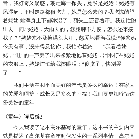
音，我好奇又疑惑，朝走廊一探头，竟然是姥姥！姥姥有
风湿病，平时走路都很吃力，她是怎么来的？我吃惊的望
着姥姥:她浑身上下都淋湿了，额头上还冒着汗。我连忙跑
出去，问:“姥姥，大雨天的，您腿脚不方便，怎么还来接
我了？”姥姥来不及擦满头大汗，慈爱地看着我说:“你爸妈
今天有事，没来得及接你，我怕你着急……”我看着姥
姥，“哇”的一声哭了出来紧紧地抱着姥姥，泪水打在姥姥
的衣服上，姥姥连忙给我擦眼泪：“傻孩子，快别哭
了……”
我们生活在和平而美好的年代是多么的幸运！在家人
的关爱和呵护下成长又是多么的幸福！我们要更加珍惜这
份美好的童年。
《童年》读后感3
今天我读了这本高尔基写的童年，这本书的主要内容
就是描述了高尔基在童年时候发生的一系列事情。高尔基