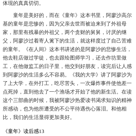
体现的真真切切。
童年是美好的，而在《童年》这本书里，阿廖沙高尔
基的童年是悲惨的，因为父亲去世而被迫来到了外祖母
家，那里有残暴的外祖父，两个贪财的舅舅，讨厌的继
父，阿廖沙过着寄人篱下的生活，就这样度过了自己苦难
的童年。《在人间》这本书讲述的是阿廖沙的悲惨生活，
他去鞋店做过学徒，也去跟绘图师学习，还去作坊里做
工，在他做监工的日子里，他交到好朋友，读完后让人感
到阿廖沙的生活多么不容易。《我的大学》讲了阿廖沙为
了上大学，在外打工，吃尽苦头，一次爆炸事件使他差一
点死掉，直到他去了一个渔场才开始了他的新生活。在读
这个三部曲的时候，我被阿廖沙热爱读书渴求知识的精神
所感动，也为他所遭受的不公平待遇伤心落泪。和他相
比，我们的生活显得更加美好。
《童年》读后感13