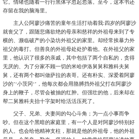
它。情绪也随着一行行黑体字忽起忽落。至今，这本书还
存留在我的脑海里。
主人公阿廖沙痛苦的童年生活打动着我:四岁的阿廖沙
就丧父了，跟随悲痛欲绝的母亲和慈祥的外祖母来到了专
横的、濒临破产的小染坊外祖父的家里。却经常挨暴力外
祖父的毒打。但善良的外祖母处处护着他。在外祖父的家
里，他认识了很多的亲戚，其中包括了两个自私的，贪得
无厌的、为了分家不顾一切的米哈伊洛舅舅和雅科夫舅
舅，还有两个都叫做萨拉的表哥。还有朴实、深爱着阿廖
沙的’‘小茨冈‘’，他每次都会用胳膊挡外祖父打在阿廖沙
身上的鞭子，尽管会被抽的红肿。但强壮的他，后来却在
帮二舅雅科夫抬十字架时给活活压死了。
父子、兄弟、夫妻间的勾心斗角；为一点小事而争
吵。但在这个黑暗的家庭里，有一个人是对阿廖沙特别好
的人。也会给他精神支柱，那就是他的外祖母，他的外祖