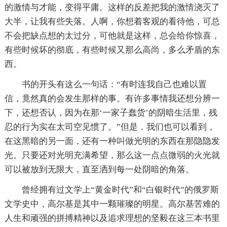
的激情与才能，变得平庸。这样的反差把我的激情浇灭了
大半，让我有些失落。人啊，你想着客观的看待他，可总
不会把缺点想的太过分，可他就是这样，总会给你惊喜，
有些时候坏的彻底，有些时候又那么高尚，多么矛盾的东
西。
书的开头有这么一句话：“有时连我自己也难以置
信，竟然真的会发生那样的事。有许多事情我还想分辨一
下，还想否认，因为在那‘一家子蠢货’的阴暗生活里，残
忍的行为实在太司空见惯了。”但是，我们也可以看到，
在这黑暗的另一面，还有一种叫做光明的东西在那隐隐发
光。只要还对光明充满希望，那么这一点点微弱的火光就
可以被放到无限大，直至洒到每一处阴暗的角落。
曾经拥有过文学上“黄金时代”和“白银时代”的俄罗斯
文学史中，高尔基是其中一颗璀璨的明星。高尔基苦难的
人生和顽强的拼搏精神以及追求理想的坚毅在这三本书里