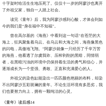
十字架时给活生生地压死了。仅仅十一岁的阿廖沙也离开
了外祖父家，独自一人踏上社会。
读完《童年》后，我为阿廖沙感到心酸，才体会到如
今的我们是“身在福中不知福”。
曾在高尔基的《海燕》中看到这一句话“在苍茫的大
海上，狂风聚集着乌云。在乌云和大海之间，海燕像黑色
的闪电，高傲地飞翔。”阿廖沙就像一只经历了千辛万苦
的海燕，他看透了尔虞我诈、压榨剥削的黑暗，同情弱
者，在黑暗污浊的环境中仍保持着生活的勇气和信心，并
逐渐成长为一个坚强、勇敢、正直和充满爱心的人。
外祖父的染色缸能染出一匹匹颜色艳丽的布料，却染
不出阿廖沙五彩斑斓的童年。不论生活环境有多恶劣，我
们也要努力向上，拥有一颗纯洁的心灵。
《童年》读后感14