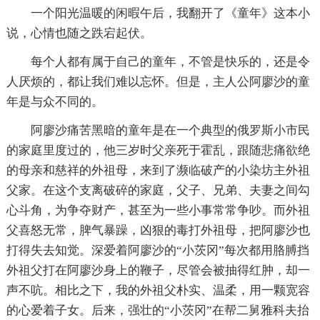
一个阳光温暖的闲暇午后，我翻开了《童年》这本小
说，心情也随之跌宕起伏。
每个人都有属于自己的童年，不管是快乐的，还是令
人厌烦的，都让我们难以忘怀。但是，主人公阿廖沙的童
年是与众不同的。
阿廖沙痛苦黑暗的童年是在一个典型的俄罗斯小市民
的家庭里度过的，他三岁时父亲死于霍乱，跟随悲痛欲绝
的母亲和慈祥的外祖母，来到了濒临破产的小染坊主外祖
父家。在这个支离破碎的家庭，父子、兄弟、夫妻之间勾
心斗角，为争夺财产，甚至为一些小事常常争吵。而外祖
父喜怒无常，脾气暴躁，凶狠的毒打外祖母，把阿廖沙也
打得失去知觉。深爱着阿廖沙的“小茨冈”每次都用胳膊挡
外祖父打在阿廖沙身上的鞭子，尽管会被抽得红肿，却一
声不吭。相比之下，我的外祖父朴实、温柔，用一颗宽容
的心爱着子女。后来，强壮的“小茨冈”在帮二舅雅科夫抬