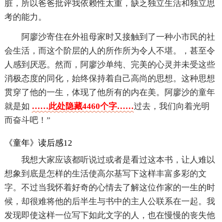
脏，所以爸爸批评我依赖性太重，缺乏独立生活和独立思
考的能力。
阿廖沙寄住在外祖母家时又接触到了一种小市民的社
会生活，而这个阶层的人的所作所为令人不堪。，甚至令
人感到厌恶。然而，阿廖沙单纯、完美的心灵并未受这些
消极态度的同化，始终保持着自己高尚的思想。这种思想
贯穿了他的一生，体现了他所有的内在美。阿廖沙的童年
就是如
……此处隐藏4460个字……
过去，我们向着光明
而奋斗吧！”
《童年》读后感12
我想大家应该都听说过或者是看过这本书，让人难以
想象到底是怎样的生活使高尔基写下这样丰富多彩的文
字。不过当我怀着好奇的心情去了解这位作家的一生的时
候，却很难将他的后半生与书中的主人公联系在一起。我
发现即使这样一位写下如此文字的人，也在慢慢的丧失他