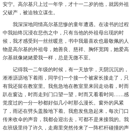
安宁。高尔基只上过一年学，才十一二岁的他，就因外祖
父破产，被迫独立谋生。
我深深地同情高尔基悲惨的童年遭遇。在读书的过程
中我始终沉浸在悲伤之中，只有当他的外祖母出现的时
候，我才感受到一丝丝暖意，书中我最喜欢也最敬佩的人
物是高尔基的外祖母，她善良、慈祥、胸怀宽阔，她爱高
尔基就像姥姥爱我一样，总是无微不至。
记得我一二年级的时候，有一天放学，天阴沉沉的，
淅淅沥沥地下着雨，同学们一个接一个被家长接走了，只
有我还留在教室里。我焦急地在教室里来回走动着，时而
趴在窗边，时而走到门口望一望，时而又看看时间……感
觉度过的一分一秒都好似几小时那么漫长。窗外的风紧
了，雨还在劈头盖脸地下着。我愈发焦急起来，每次门口
传来收伞的声音，我都会迎出去，可都不是来接我的。我
在班级里待了许久，走廊里突然传来了一阵栏杆碰撞的声